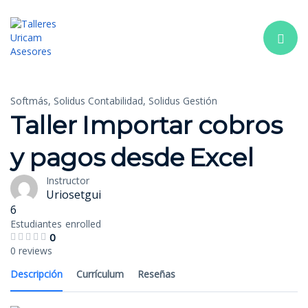
Toggle navi
Softmás,
Solidus Contabilidad,
Solidus Gestión
Taller Importar cobros
y pagos desde Excel
Instructor
Uriosetgui
6
Estudiantes
enrolled
0
0 reviews
Descripción
Currículum
Reseñas